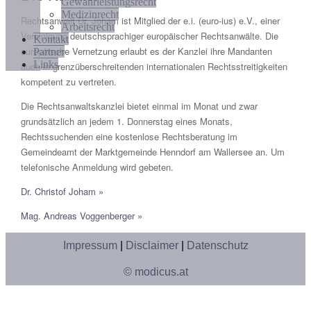
Gewährleistungsrecht
Medizinrecht
Rechtsanwalt Dr. Joham ist Mitglied der e.i. (euro-ius) e.V., einer
Arbeitsrecht
Vereinigung deutschsprachiger europäischer Rechtsanwälte. Die
Kontakt
europäische Vernetzung erlaubt es der Kanzlei ihre Mandanten
Partner
Links
auch in grenzüberschreitenden internationalen Rechtsstreitigkeiten
kompetent zu vertreten.
Die Rechtsanwaltskanzlei bietet einmal im Monat und zwar
grundsätzlich an jedem 1. Donnerstag eines Monats,
Rechtssuchenden eine kostenlose Rechtsberatung im
Gemeindeamt der Marktgemeinde Henndorf am Wallersee an. Um
telefonische Anmeldung wird gebeten.
Dr. Christof Joham »
Mag. Andreas Voggenberger »
Impressum
|
Disclaimer
|
Datenschutz
© modicus.at