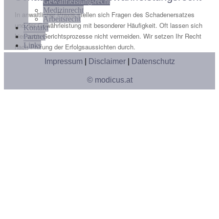
Gewährleistungsrecht
Medizinrecht
In anwaltlicher Praxis stellen sich Fragen des Schadenersatzes
Arbeitsrecht
und der Gewährleistung mit besonderer Häufigkeit. Oft lassen sich
Kontakt
hier auch Gerichtsprozesse nicht vermeiden. Wir setzen Ihr Recht
Partner
Links
nach Prüfung der Erfolgsaussichten durch.
Impressum
|
Disclaimer
|
Datenschutz
© modicus.at